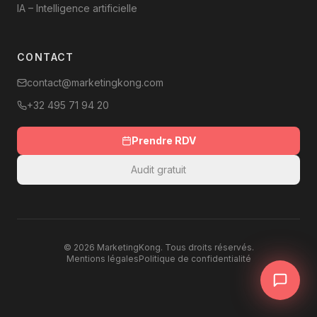
IA – Intelligence artificielle
CONTACT
contact@marketingkong.com
+32 495 71 94 20
Prendre RDV
Audit gratuit
©
2026
MarketingKong. Tous droits réservés.
Mentions légales
Politique de confidentialité